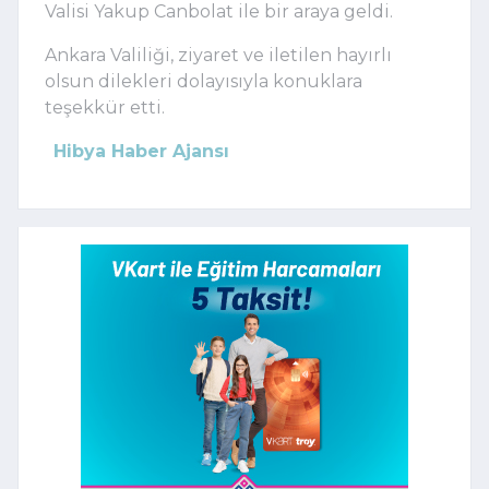
Valisi Yakup Canbolat ile bir araya geldi.
Ankara Valiliği, ziyaret ve iletilen hayırlı
olsun dilekleri dolayısıyla konuklara
teşekkür etti.
Hibya Haber Ajansı