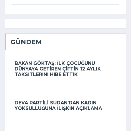
GÜNDEM
BAKAN GÖKTAŞ: İLK ÇOCUĞUNU
DÜNYAYA GETIREN ÇIFTIN 12 AYLIK
TAKSITLERINI HIBE ETTIK
DEVA PARTILI SUDAN’DAN KADIN
YOKSULLUĞUNA ILIŞKIN AÇIKLAMA