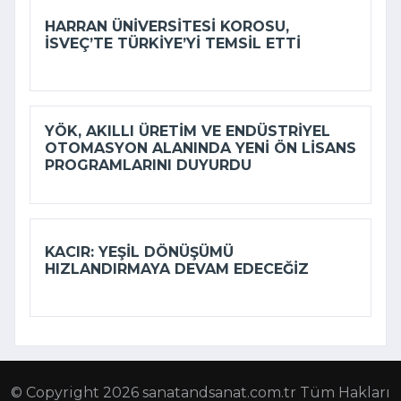
HARRAN ÜNIVERSITESI KOROSU,
İSVEÇ’TE TÜRKIYE’YI TEMSIL ETTI
YÖK, AKILLI ÜRETIM VE ENDÜSTRIYEL
OTOMASYON ALANINDA YENI ÖN LISANS
PROGRAMLARINI DUYURDU
KACIR: YEŞIL DÖNÜŞÜMÜ
HIZLANDIRMAYA DEVAM EDECEĞIZ
© Copyright 2026 sanatandsanat.com.tr Tüm Hakları