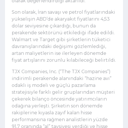
olarak değerlendirdiği aktarıldı.
Son olarak, İran savaşı ve petrol fiyatlarındaki
yükselişin ABD’de akaryakıt fiyatlarını 4,53
dolar seviyesine çıkardığı, bunun da
perakende sektörünü etkilediği ifade edildi.
Walmart ve Target gibi şirketlerin tüketici
davranışlarındaki değişimi gözlemlediği,
artan maliyetlerin ise ilerleyen dönemde
fiyat artışlarını zorunlu kılabileceği belirtildi.
TJX Companies, Inc. (“The TJX Companies”)
indirimli perakende alanındaki “hazine avı”
odaklı iş modeli ve güçlü pazarlama
stratejisiyle farklı gelir gruplarından müşteri
çekerek bilanço öncesinde yatırımcıların
odağına yerleşti. Şirketin son dönemde
rakiplerine kıyasla zayıf kalan hisse
performansına rağmen analistlerin yüzde
91,7 oranında “al” tavsiyesi verdiği ve hisse