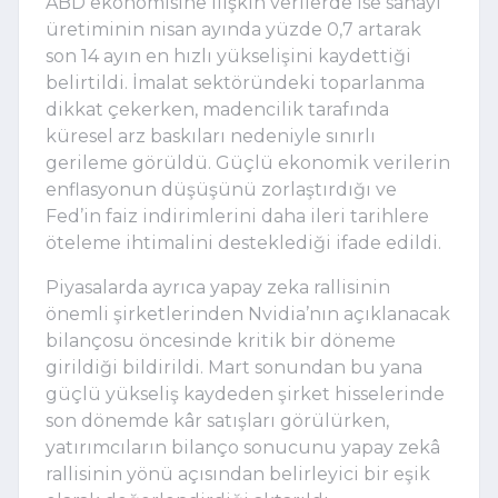
ABD ekonomisine ilişkin verilerde ise sanayi
üretiminin nisan ayında yüzde 0,7 artarak
son 14 ayın en hızlı yükselişini kaydettiği
belirtildi. İmalat sektöründeki toparlanma
dikkat çekerken, madencilik tarafında
küresel arz baskıları nedeniyle sınırlı
gerileme görüldü. Güçlü ekonomik verilerin
enflasyonun düşüşünü zorlaştırdığı ve
Fed’in faiz indirimlerini daha ileri tarihlere
öteleme ihtimalini desteklediği ifade edildi.
Piyasalarda ayrıca yapay zeka rallisinin
önemli şirketlerinden Nvidia’nın açıklanacak
bilançosu öncesinde kritik bir döneme
girildiği bildirildi. Mart sonundan bu yana
güçlü yükseliş kaydeden şirket hisselerinde
son dönemde kâr satışları görülürken,
yatırımcıların bilanço sonucunu yapay zekâ
rallisinin yönü açısından belirleyici bir eşik