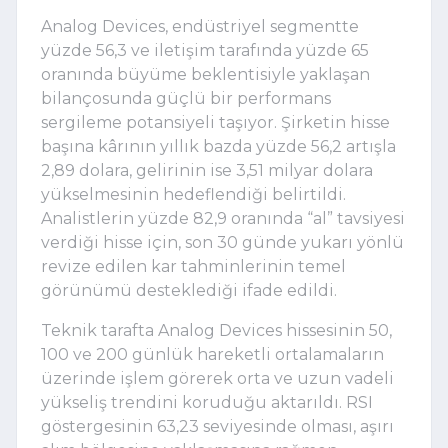
Analog Devices, endüstriyel segmentte
yüzde 56,3 ve iletişim tarafında yüzde 65
oranında büyüme beklentisiyle yaklaşan
bilançosunda güçlü bir performans
sergileme potansiyeli taşıyor. Şirketin hisse
başına kârının yıllık bazda yüzde 56,2 artışla
2,89 dolara, gelirinin ise 3,51 milyar dolara
yükselmesinin hedeflendiği belirtildi.
Analistlerin yüzde 82,9 oranında “al” tavsiyesi
verdiği hisse için, son 30 günde yukarı yönlü
revize edilen kar tahminlerinin temel
görünümü desteklediği ifade edildi.
Teknik tarafta Analog Devices hissesinin 50,
100 ve 200 günlük hareketli ortalamaların
üzerinde işlem görerek orta ve uzun vadeli
yükseliş trendini koruduğu aktarıldı. RSI
göstergesinin 63,23 seviyesinde olması, aşırı