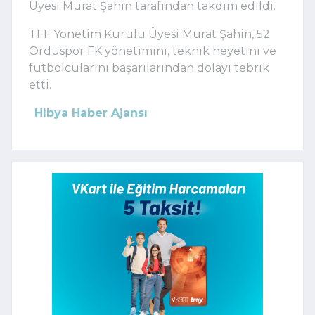
Üyesi Murat Şahin tarafından takdim edildi.
TFF Yönetim Kurulu Üyesi Murat Şahin, 52
Orduspor FK yönetimini, teknik heyetini ve
futbolcularını başarılarından dolayı tebrik
etti.
Hibya Haber Ajansı